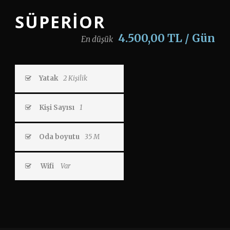
SÜPERIOR
4.500,00 TL / Gün
En düşük
Yatak
2 Kişilik
Kişi Sayısı
1
Oda boyutu
35 M
Wifi
Var